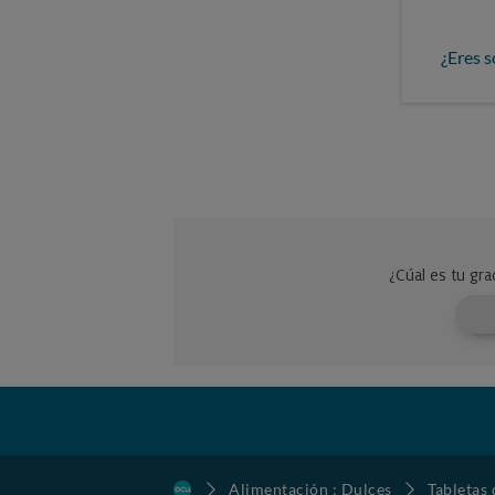
¿Eres s
Alimentación : Dulces
Tabletas