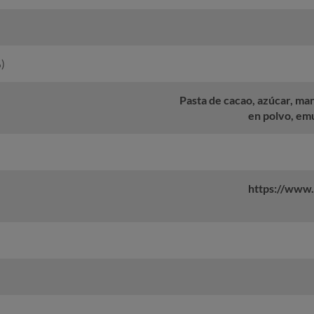
)
Pasta de cacao, azúcar, ma
en polvo, emu
https://www.