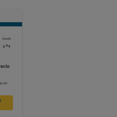
Desde
90
8,
€
recio
a un
2