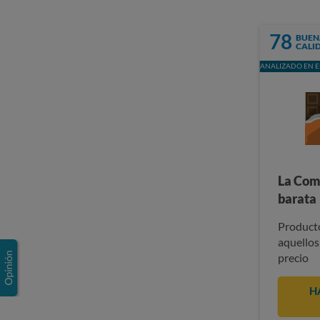
78
BUEN
CALI
ANALIZADO EN E
La Com
barata
Producto
aquellos
precio
H