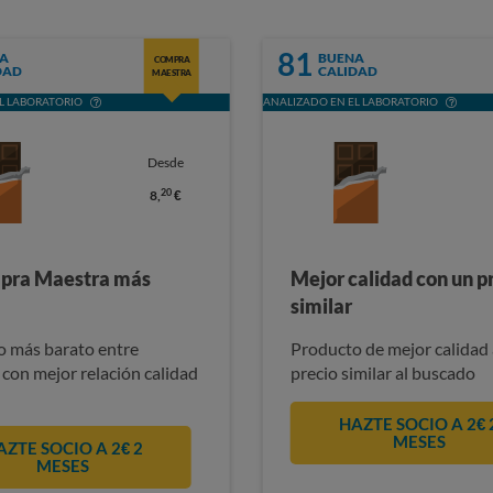
81
A
BUENA
COMPRA
DAD
CALIDAD
MAESTRA
L LABORATORIO
ANALIZADO EN EL LABORATORIO
Desde
20
8,
€
pra Maestra más
Mejor calidad con un p
similar
 más barato entre
Producto de mejor calidad 
 con mejor relación calidad
precio similar al buscado
HAZTE SOCIO A 2€ 
MESES
AZTE SOCIO A 2€ 2
MESES