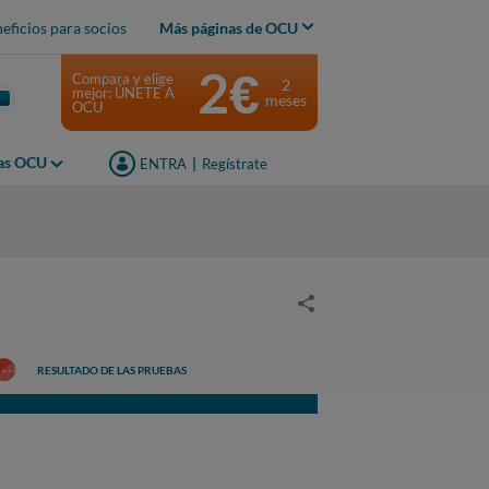
eficios para socios
Más páginas de OCU
2€
Compara y elige
2
mejor: ÚNETE A
meses
OCU
jas OCU
ENTRA
|
Regístrate
RESULTADO DE LAS PRUEBAS