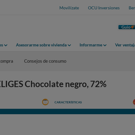
Movilízate
OCU Inversiones
Ben
Guio
os
Asesorarme sobre vivienda
Informarme
Ver venta
 compra
Consejos de consumo
 ELIGES Chocolate negro, 72%
CARACTERÍSTICAS