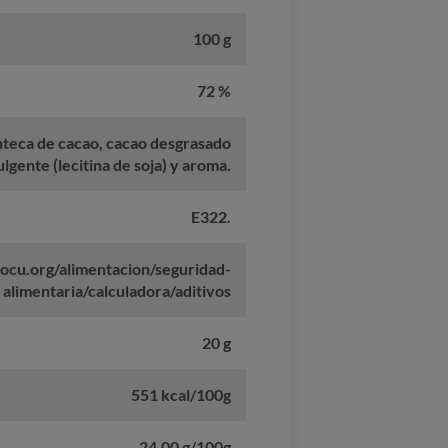
100 g
72 %
nteca de cacao, cacao desgrasado
lgente (lecitina de soja) y aroma.
E322.
ocu.org/alimentacion/seguridad-
alimentaria/calculadora/aditivos
20 g
551 kcal/100g
24,00 g/100g