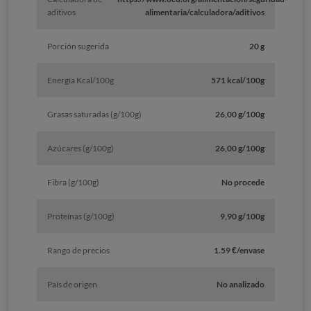
aditivos
alimentaria/calculadora/aditivos
Porción sugerida
20 g
Energía Kcal/100g
571 kcal/100g
Grasas saturadas (g/100g)
26,00 g/100g
Azúcares (g/100g)
26,00 g/100g
Fibra (g/100g)
No procede
Proteínas (g/100g)
9,90 g/100g
Rango de precios
1.59 €/envase
País de origen
No analizado