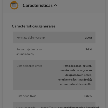
Características
Características generales
Formato del envase (g)
100 g
Porcentaje de cacao
74 %
anunciado (%)
Lista de ingredientes
Pasta de cacao, azúcar,
manteca de cacao, cacao
desgrasado en polvo,
emulgente: lecitinas (soja);
aroma natural de vainilla.
Lista de aditivos
E322.
Calculadora de
https://www.ocu.org/alimentacion/seguridad-