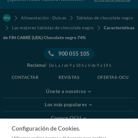
Alimentación : Dulces
Tabletas de chocolate negro
Las mejores tabletas de chocolate negro
Características
de FIN CARRÉ (LIDL) Chocolate negro 74%
900 055 105
Reclama!
De L a J de 9 a 18 h y V de 9 a 14 h
CONTACTAR
REVISTAS
OFERTAS-OCU
Únete a nosotros
Los más populares
Conoce OCU
Configuración de Cookies.
Más Información