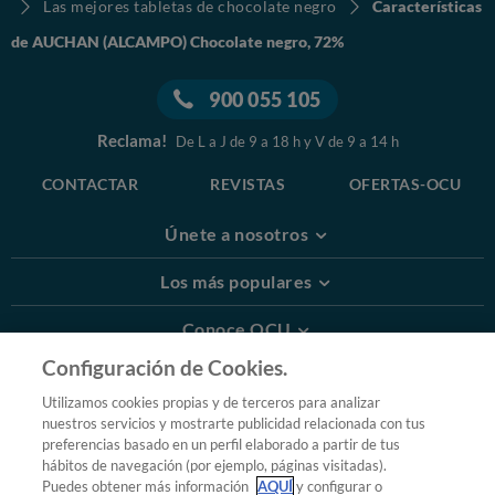
Las mejores tabletas de chocolate negro
Características
de AUCHAN (ALCAMPO) Chocolate negro, 72%
900 055 105
Reclama!
De L a J de 9 a 18 h y V de 9 a 14 h
CONTACTAR
REVISTAS
OFERTAS-OCU
Únete a nosotros
Los más populares
Conoce OCU
Configuración de Cookies.
Más Información
Utilizamos cookies propias y de terceros para analizar
nuestros servicios y mostrarte publicidad relacionada con tus
© 2026 OCU
preferencias basado en un perfil elaborado a partir de tus
Condiciones generales de contratación de OCU
hábitos de navegación (por ejemplo, páginas visitadas).
Política de privacidad
Puedes obtener más información
AQUÍ
y configurar o