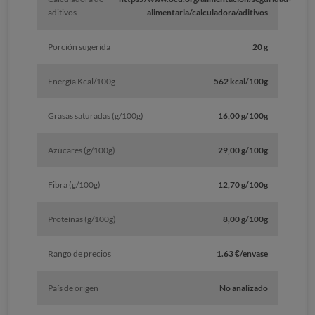
aditivos
alimentaria/calculadora/aditivos
Porción sugerida
20 g
Energía Kcal/100g
562 kcal/100g
Grasas saturadas (g/100g)
16,00 g/100g
Azúcares (g/100g)
29,00 g/100g
Fibra (g/100g)
12,70 g/100g
Proteínas (g/100g)
8,00 g/100g
Rango de precios
1.63 €/envase
País de origen
No analizado