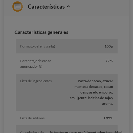
Características
Características generales
Formato del envase (g)
100 g
Porcentaje de cacao
72 %
anunciado (%)
Lista de ingredientes
Pasta de cacao, azúcar
manteca de cacao, cacao
desgrasado en polvo,
emulgente: lecitina de soja y
aroma.
Lista de aditivos
E322.
Calculadora de
https://www.ocu.org/alimentacion/seguridad-