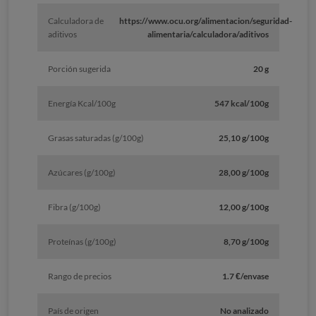
Calculadora de
https://www.ocu.org/alimentacion/seguridad-
aditivos
alimentaria/calculadora/aditivos
Porción sugerida
20 g
Energía Kcal/100g
547 kcal/100g
Grasas saturadas (g/100g)
25,10 g/100g
Azúcares (g/100g)
28,00 g/100g
Fibra (g/100g)
12,00 g/100g
Proteínas (g/100g)
8,70 g/100g
Rango de precios
1.7 €/envase
País de origen
No analizado