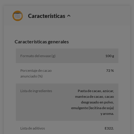
Características
Características generales
Formato del envase (g)
100 g
Porcentaje de cacao
72 %
anunciado (%)
Lista de ingredientes
Pasta de cacao, azúcar,
manteca de cacao, cacao
desgrasado en polvo,
emulgente (lecitina de soja)
y aroma.
Lista de aditivos
E322.