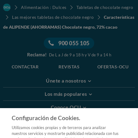
Alimentación : Dulces
Tabletas de chocolate negro
Las mejores tabletas de chocolate negro
Características
de ALIPENDE (AHORRAMAS) Chocolate negro, 72% cacao
900 055 105
Reclama!
De L a J de 9 a 18 h y V de 9 a 14 h
CONTACTAR
REVISTAS
OFERTAS-OCU
Únete a nosotros
Los más populares
Conoce OCU
Configuración de Cookies.
Más Información
Utilizamos cookies propias y de terceros para analizar
nuestros servicios y mostrarte publicidad relacionada con tus
© 2026 OCU