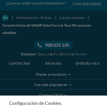
¿Quieres recibir nuestra Newsletter?
Crea una cuenta
Alimentación : Dulces
Cacaos solubles
Características de VALOR ValorCao a la Taza 0% azúcares
añadidos
900 055 105
Reclama!
De L a J de 9 a 18 h y V de 9 a 14 h
CONTACTAR
REVISTAS
OFERTAS-OCU
Únete a nosotros
Los más populares
Conoce OCU
Configuración de Cookies.
Más Información