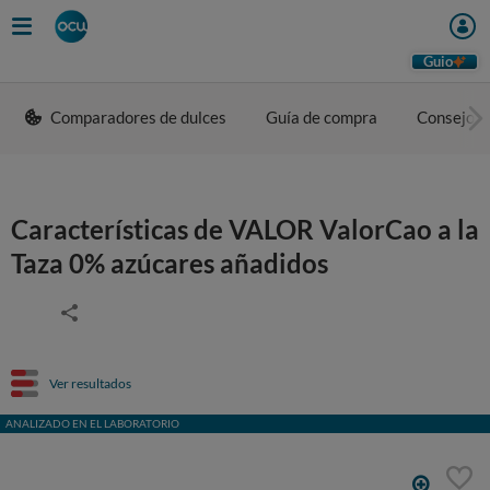
Guio
Comparadores de dulces
Guía de compra
Consejos 
Características de VALOR ValorCao a la
Taza 0% azúcares añadidos
Ver resultados
ANALIZADO EN EL LABORATORIO