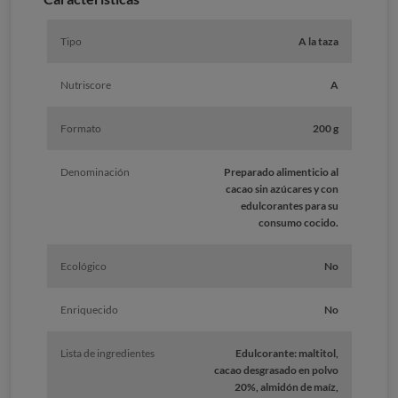
Tipo
A la taza
Nutriscore
A
Formato
200 g
Denominación
Preparado alimenticio al
cacao sin azúcares y con
edulcorantes para su
consumo cocido.
Ecológico
No
Enriquecido
No
Lista de ingredientes
Edulcorante: maltitol,
cacao desgrasado en polvo
20%, almidón de maíz,