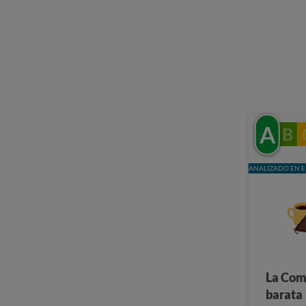
A
B
ANALIZADO EN E
La Com
barata