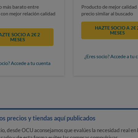
 más barato entre
Producto de mejor calidad 
 con mejor relación calidad
precio similar al buscado
HAZTE SOCIO A 2€ 
MESES
AZTE SOCIO A 2€ 2
MESES
¿Eres socio? Accede a tu 
ocio? Accede a tu cuenta
s precios y tiendas aquí publicados
cio, desde OCU aconsejamos que evalúes la necesidad real en l
arcado y de esta forma evites las compras compulsivas.