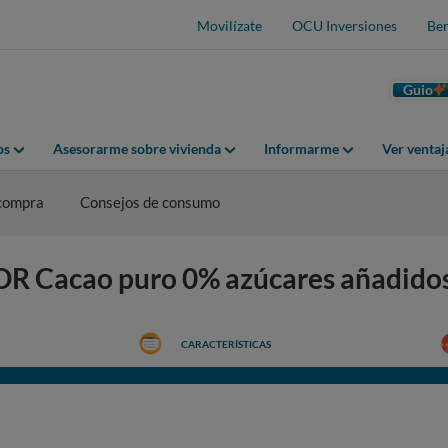
Movilízate
OCU Inversiones
Ben
Guio
os
Asesorarme sobre vivienda
Informarme
Ver venta
 compra
Consejos de consumo
LOR Cacao puro 0% azúcares añadido
CARACTERÍSTICAS