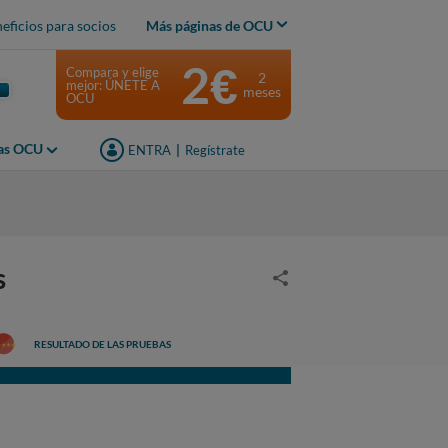
eficios para socios
Más páginas de OCU
2€
Compara y elige
2
mejor: ÚNETE A
meses
OCU
jas OCU
ENTRA
|
Regístrate
s
RESULTADO DE LAS PRUEBAS