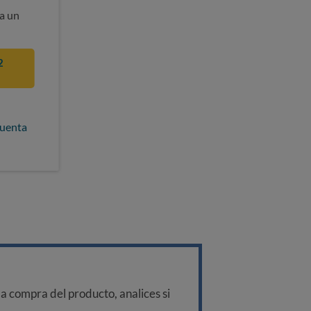
a un
2
cuenta
a compra del producto, analices si