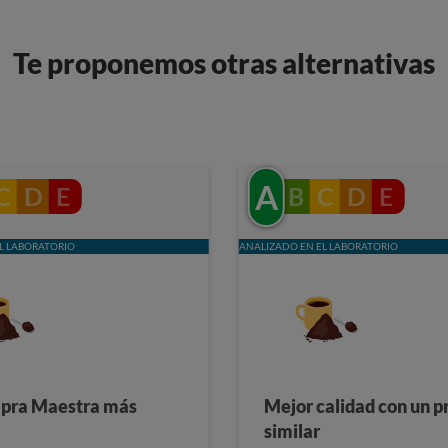
Te proponemos otras alternativas
A
C
D
E
B
C
D
E
L LABORATORIO
ANALIZADO EN EL LABORATORIO
pra Maestra más
Mejor calidad con un p
similar