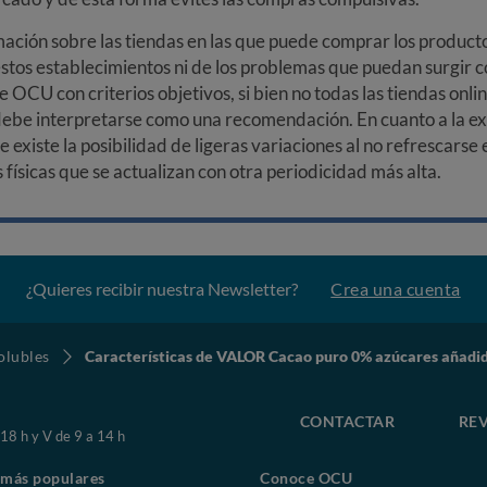
ción sobre las tiendas en las que puede comprar los productos
stos establecimientos ni de los problemas que puedan surgir co
e OCU con criterios objetivos, si bien no todas las tiendas onl
debe interpretarse como una recomendación. En cuanto a la exa
ue existe la posibilidad de ligeras variaciones al no refrescarse
ísicas que se actualizan con otra periodicidad más alta.
¿Quieres recibir nuestra Newsletter?
Crea una cuenta
olubles
Características de VALOR Cacao puro 0% azúcares añadi
CONTACTAR
REV
 18 h y V de 9 a 14 h
 más populares
Conoce OCU