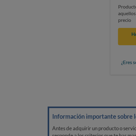
Producto
aquellos
precio
H
¿Eres s
Información importante sobre lo
Antes de adquirir un producto o servi
responde a los criterios que te has m