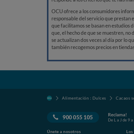
OCU ofrece a los consumidores informa
responsable del servicio que prestan e
que facilitamos se basan en estudios d
que, el hecho de que se muestren, no 
se actualizan dos veces al día por lo q
también recogemos precios en tiendas f
Alimentación : Dulces
Cacaos s
Reclama!
900 055 105
De L a J de 9 a
Únete a nosotros
Los