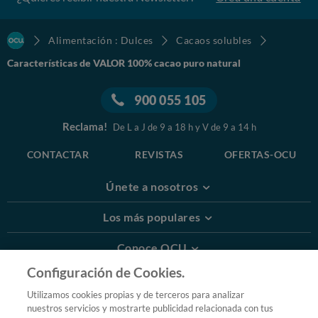
Alimentación : Dulces
Cacaos solubles
Características de VALOR 100% cacao puro natural
900 055 105
Reclama!
De L a J de 9 a 18 h y V de 9 a 14 h
CONTACTAR
REVISTAS
OFERTAS-OCU
Únete a nosotros
Los más populares
Conoce OCU
Configuración de Cookies.
Más Información
Utilizamos cookies propias y de terceros para analizar
nuestros servicios y mostrarte publicidad relacionada con tus
© 2026 OCU