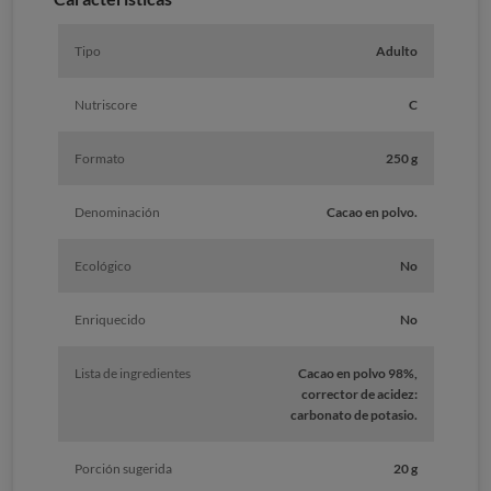
Tipo
Adulto
Nutriscore
C
Formato
250 g
Denominación
Cacao en polvo.
Ecológico
No
Enriquecido
No
Lista de ingredientes
Cacao en polvo 98%,
corrector de acidez:
carbonato de potasio.
Porción sugerida
20 g