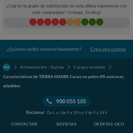
¿Quieres recibir nuestra Newsletter?
Crea una cuenta
Alimentación : Dulces
Cacaos solubles
Características de TIERRA MADRE Cacao en polvo 0% azúcares
añadidos
900 055 105
Reclama!
De L a J de 9 a 18 h y V de 9 a 14 h
CONTACTAR
REVISTAS
OFERTAS-OCU