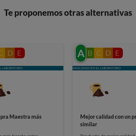
Te proponemos otras alternativas
A
C
D
E
B
C
D
E
L LABORATORIO
ANALIZADO EN EL LABORATORIO
pra Maestra más
Mejor calidad con un p
similar
 más barato entre
Producto de mejor calidad 