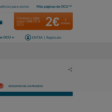
eficios para socios
Más páginas de OCU
2€
Compara y elige
2
mejor: ÚNETE A
meses
OCU
jas OCU
ENTRA
|
Regístrate
RESULTADO DE LAS PRUEBAS