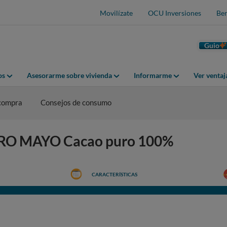
Movilízate
OCU Inversiones
Ben
Guio
os
Asesorarme sobre vivienda
Informarme
Ver venta
 compra
Consejos de consumo
EDRO MAYO Cacao puro 100%
CARACTERÍSTICAS