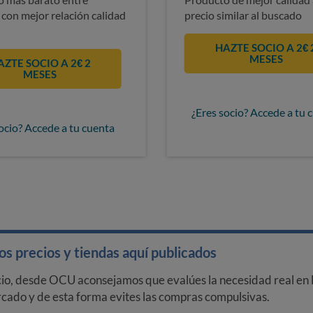
 con mejor relación calidad
precio similar al buscado
HAZTE SOCIO A 2€ 
MESES
AZTE SOCIO A 2€ 2
MESES
¿Eres socio? Accede a tu 
ocio? Accede a tu cuenta
s precios y tiendas aquí publicados
cio, desde OCU aconsejamos que evalúes la necesidad real en l
arcado y de esta forma evites las compras compulsivas.