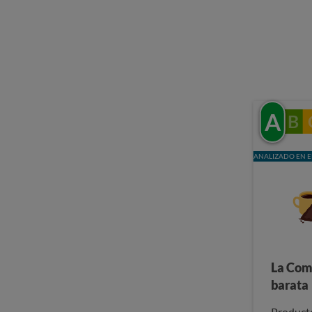
A
B
ANALIZADO EN E
La Com
barata
Producto