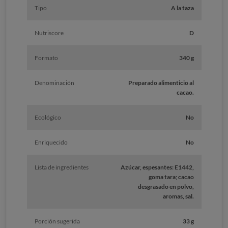
Tipo
A la taza
Nutriscore
D
Formato
340 g
Denominación
Preparado alimenticio al
cacao.
Ecológico
No
Enriquecido
No
Lista de ingredientes
Azúcar, espesantes: E1442,
goma tara; cacao
desgrasado en polvo,
aromas, sal.
Porción sugerida
33 g