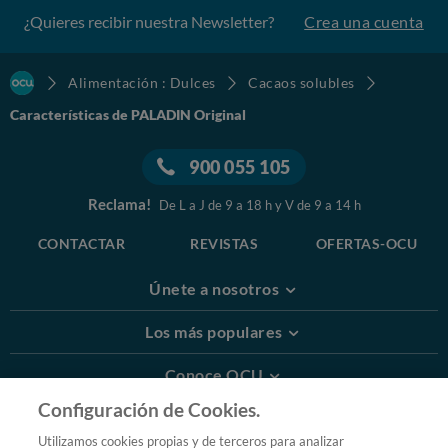
¿Quieres recibir nuestra Newsletter?
Crea una cuenta
Alimentación : Dulces
Cacaos solubles
Características de PALADIN Original
900 055 105
Reclama!
De L a J de 9 a 18 h y V de 9 a 14 h
CONTACTAR
REVISTAS
OFERTAS-OCU
Únete a nosotros
Los más populares
Conoce OCU
Configuración de Cookies.
Más Información
Utilizamos cookies propias y de terceros para analizar