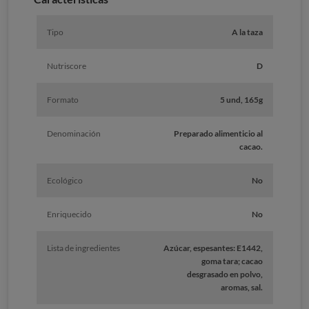
Tipo
A la taza
Nutriscore
D
Formato
5 und, 165g
Denominación
Preparado alimenticio al
cacao.
Ecológico
No
Enriquecido
No
Lista de ingredientes
Azúcar, espesantes: E1442,
goma tara; cacao
desgrasado en polvo,
aromas, sal.