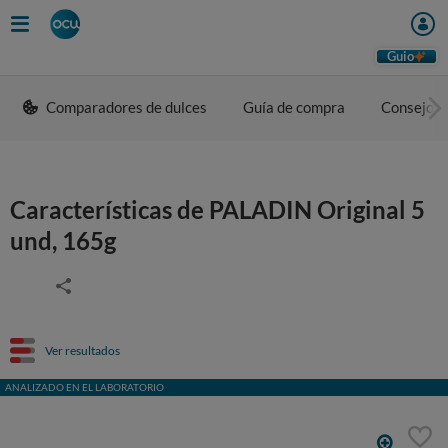
Guio
Comparadores de dulces
Guía de compra
Consejos 
Características de PALADIN Original 5
und, 165g
Ver resultados
ANALIZADO EN EL LABORATORIO