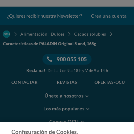
¿Quieres recibir nuestra Newsletter?
Crea una cuenta
Alimentación : Dulces
Cacaos solubles
Características de PALADIN Original 5 und, 165g
900 055 105
Reclama!
De L a J de 9 a 18 h y V de 9 a 14 h
CONTACTAR
REVISTAS
OFERTAS-OCU
Únete a nosotros
Los más populares
Conoce OCU
Configuración de Cookies.