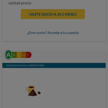
calidad precio
HAZTE SOCIO A 2€ 2 MESES
¿Eres socio? Accede a tu cuenta
A
B
C
D
E
ANALIZADO EN EL LABORATORIO