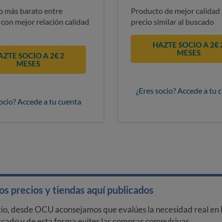
 más barato entre
Producto de mejor calidad 
 con mejor relación calidad
precio similar al buscado
HAZTE SOCIO A 2€ 
MESES
AZTE SOCIO A 2€ 2
MESES
¿Eres socio? Accede a tu 
ocio? Accede a tu cuenta
s precios y tiendas aquí publicados
cio, desde OCU aconsejamos que evalúes la necesidad real en l
arcado y de esta forma evites las compras compulsivas.