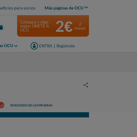
eficios para socios
Más páginas de OCU
2€
Compara y elige
2
mejor: ÚNETE A
meses
OCU
jas OCU
ENTRA
|
Regístrate
RESULTADO DE LAS PRUEBAS