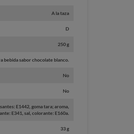
A la taza
D
250 g
a bebida sabor chocolate blanco.
No
No
santes: E1442, goma tara; aroma,
nte: E341, sal, colorante: E160a.
33 g