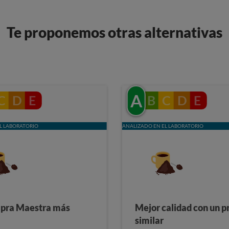
Te proponemos otras alternativas
A
C
D
E
B
C
D
E
L LABORATORIO
ANALIZADO EN EL LABORATORIO
pra Maestra más
Mejor calidad con un p
similar