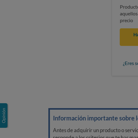
Producto
aquellos
precio
H
¿Eres s
Información importante sobre lo
Antes de adquirir un producto o servi
responde a los criterios que te has m