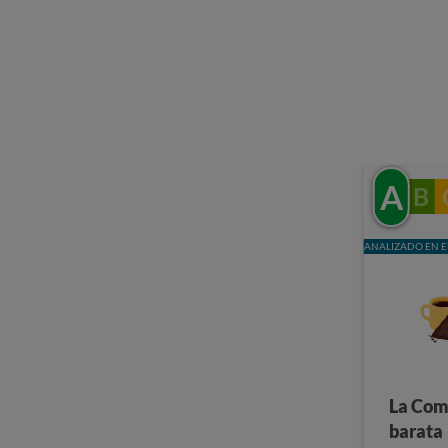
A
B
ANALIZADO EN E
La Com
barata