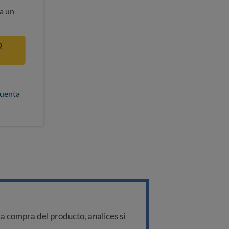
a un
2
cuenta
a compra del producto, analices si