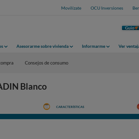
Movilízate
OCU Inversiones
Ben
Guio
os
Asesorarme sobre vivienda
Informarme
Ver venta
 compra
Consejos de consumo
LADIN Blanco
CARACTERÍSTICAS