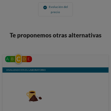
Evolución del
precio
Te proponemos otras alternativas
C
A
B
D
E
ANALIZADO EN EL LABORATORIO