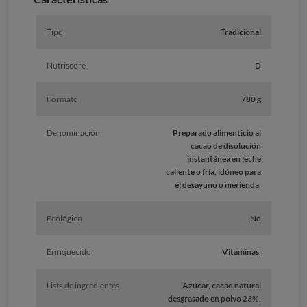
Tipo
Tradicional
Nutriscore
D
Formato
780 g
Denominación
Preparado alimenticio al
cacao de disolución
instantánea en leche
caliente o fría, idóneo para
el desayuno o merienda.
Ecológico
No
Enriquecido
Vitaminas.
Lista de ingredientes
Azúcar, cacao natural
desgrasado en polvo 23%,