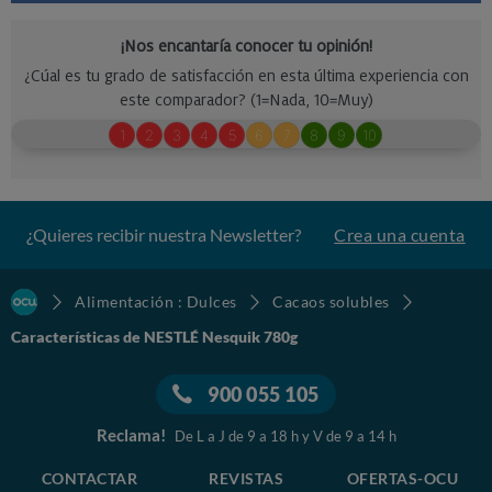
¿Quieres recibir nuestra Newsletter?
Crea una cuenta
Alimentación : Dulces
Cacaos solubles
Características de NESTLÉ Nesquik 780g
900 055 105
Reclama!
De L a J de 9 a 18 h y V de 9 a 14 h
CONTACTAR
REVISTAS
OFERTAS-OCU