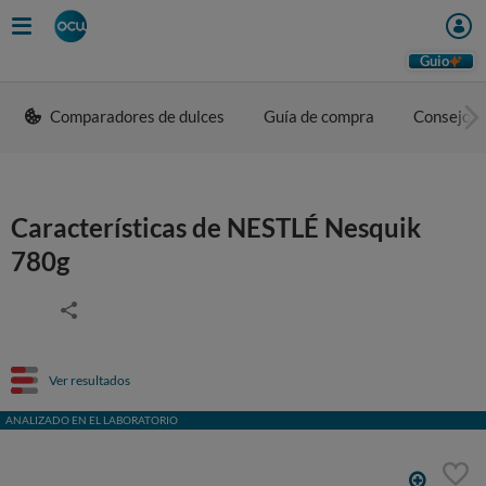
Guio
Comparadores de dulces
Guía de compra
Consejos 
Características de NESTLÉ Nesquik
780g
Ver resultados
ANALIZADO EN EL LABORATORIO