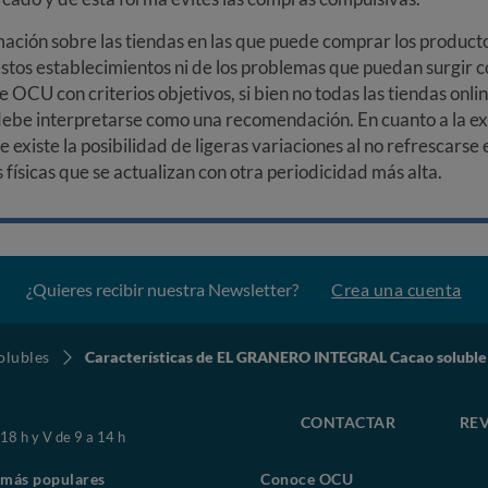
ción sobre las tiendas en las que puede comprar los productos
stos establecimientos ni de los problemas que puedan surgir co
e OCU con criterios objetivos, si bien no todas las tiendas onl
debe interpretarse como una recomendación. En cuanto a la exa
ue existe la posibilidad de ligeras variaciones al no refrescarse
ísicas que se actualizan con otra periodicidad más alta.
¿Quieres recibir nuestra Newsletter?
Crea una cuenta
olubles
Características de EL GRANERO INTEGRAL Cacao soluble
CONTACTAR
REV
 18 h y V de 9 a 14 h
 más populares
Conoce OCU