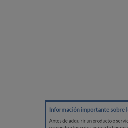
Información importante sobre lo
Antes de adquirir un producto o servi
responde a los criterios que te has m