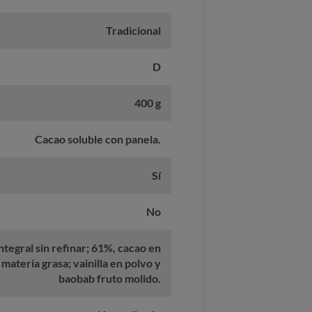
Tradicional
D
400 g
Cacao soluble con panela.
Sí
No
ntegral sin refinar; 61%, cacao en
ateria grasa; vainilla en polvo y
baobab fruto molido.