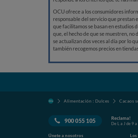
OCU ofrece a los consumidores informa
responsable del servicio que prestan e
que facilitamos se basan en estudios d
que, el hecho de que se muestren, no 
se actualizan dos veces al día por lo q
también recogemos precios en tiendas f
Alimentación : Dulces
Cacaos s
Reclama!
900 055 105
De L a J de 9 a
Únete a nosotros
Los