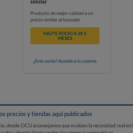
similar
Producto de mejor calidad a un
precio similar al buscado
HAZTE SOCIO A 2€ 2
MESES
¿Eres socio? Accede a tu cuenta
s precios y tiendas aquí publicados
cio, desde OCU aconsejamos que evalúes la necesidad real en l
arcado y de esta forma evites las compras compulsivas.