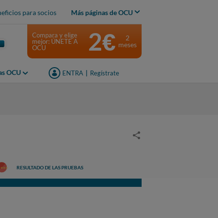
eficios para socios
Más páginas de OCU
2€
Compara y elige
2
mejor: ÚNETE A
meses
OCU
jas OCU
ENTRA
|
Regístrate
RESULTADO DE LAS PRUEBAS