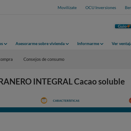
Movilízate
OCU Inversiones
Ben
Guio
os
Asesorarme sobre vivienda
Informarme
Ver venta
 compra
Consejos de consumo
 GRANERO INTEGRAL Cacao soluble
CARACTERÍSTICAS