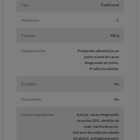
Tipo
Tradicional
Nutriscore
C
Formato
900 g
Denominación
Preparado alimenticio en
polvo a base de cacao
desgrasado en polvo.
Producto soluble.
Ecológico
No
Enriquecido
No
Lista de ingredientes
Azúcar, cacao desgrasado
en polvo 20%, almidón de
maíz, harina de arroz,
extracto de malta de cebada
sin gluten, antiaglomerante: