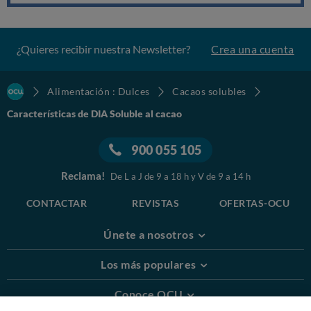
¿Quieres recibir nuestra Newsletter?
Crea una cuenta
Alimentación : Dulces
Cacaos solubles
Características de DIA Soluble al cacao
900 055 105
Reclama!
De L a J de 9 a 18 h y V de 9 a 14 h
CONTACTAR
REVISTAS
OFERTAS-OCU
Únete a nosotros
Los más populares
Conoce OCU