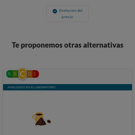
Evolución del
precio
Te proponemos otras alternativas
C
A
B
D
E
ANALIZADO EN EL LABORATORIO