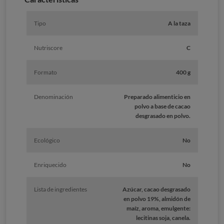
Tipo
A la taza
Nutriscore
C
Formato
400 g
Denominación
Preparado alimenticio en
polvo a base de cacao
desgrasado en polvo.
Ecológico
No
Enriquecido
No
Lista de ingredientes
Azúcar, cacao desgrasado
en polvo 19%, almidón de
maíz, aroma, emulgente:
lecitinas soja, canela.