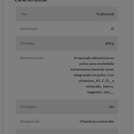
Tipo
Tradicional
Nutriscore
D
Formato
800 g
Denominación
Preparado alimenticio en
polvo para una bebida
instantánea a base de cacao
desgrasado en polvo. Con
vitaminas _B1, C, D__ y
minerales _hierro,
magnesio, zinc__.
Ecológico
No
Enriquecido
Vitaminas y minerales