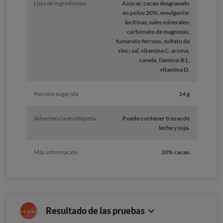
Lista de ingredientes
Azúcar, cacao desgrasado
en polvo 20%, emulgente:
lecitinas, sales minerales:
carbonato de magnesio,
fumarato ferroso, sulfato de
zinc; sal, vitamina C, aroma,
canela, tiamina-B1,
vitamina D.
Porción sugerida
14 g
Advertencia en etiqueta
Puede contener trazas de
leche y soja.
Más información
20% cacao
Resultado de las pruebas