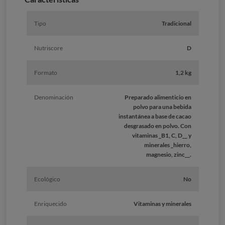
Tipo
Tradicional
Nutriscore
D
Formato
1,2 kg
Denominación
Preparado alimenticio en
polvo para una bebida
instantánea a base de cacao
desgrasado en polvo. Con
vitaminas _B1, C, D__ y
minerales _hierro,
magnesio, zinc__.
Ecológico
No
Enriquecido
Vitaminas y minerales