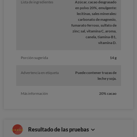
Lista de ingredientes
Azúcar, cacao desgrasado
en polvo 20%, emulgente:
lecitinas, sales minerales:
carbonato de magnesio,
fumarato ferroso, sulfato de
zinc; sal, vitamina C, aroma,
canela, tiamina-B1,
vitamina D.
Porción sugerida
14 g
Advertencia en etiqueta
Puede contener trazas de
leche y soja.
Más información
20% cacao
Resultado de las pruebas