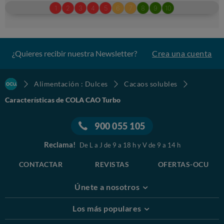
¿Quieres recibir nuestra Newsletter?
Crea una cuenta
Alimentación : Dulces
Cacaos solubles
Características de COLA CAO Turbo
900 055 105
Reclama!
De L a J de 9 a 18 h y V de 9 a 14 h
CONTACTAR
REVISTAS
OFERTAS-OCU
Únete a nosotros
Los más populares