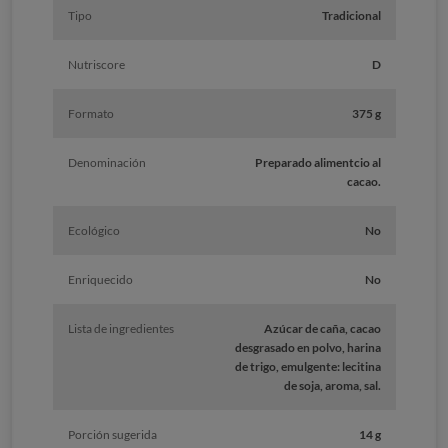
Tipo
Tradicional
Nutriscore
D
Formato
375 g
Denominación
Preparado alimentcio al
cacao.
Ecológico
No
Enriquecido
No
Lista de ingredientes
Azúcar de caña, cacao
desgrasado en polvo, harina
de trigo, emulgente: lecitina
de soja, aroma, sal.
Porción sugerida
14 g