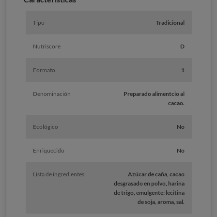
Tipo
Tradicional
Nutriscore
D
Formato
1
Denominación
Preparado alimentcio al
cacao.
Ecológico
No
Enriquecido
No
Lista de ingredientes
Azúcar de caña, cacao
desgrasado en polvo, harina
de trigo, emulgente: lecitina
de soja, aroma, sal.