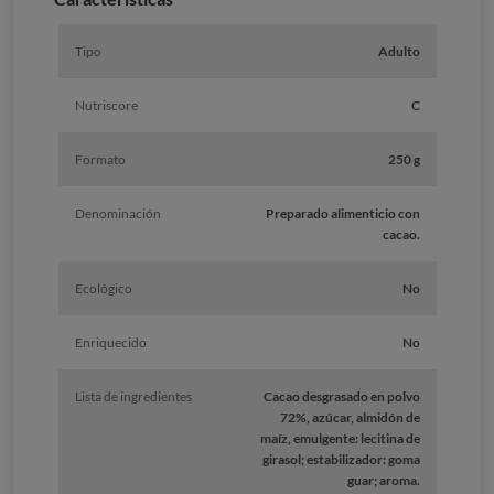
Tipo
Adulto
Nutriscore
C
Formato
250 g
Denominación
Preparado alimenticio con
cacao.
Ecológico
No
Enriquecido
No
Lista de ingredientes
Cacao desgrasado en polvo
72%, azúcar, almidón de
maíz, emulgente: lecitina de
girasol; estabilizador: goma
guar; aroma.