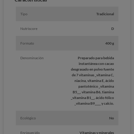
Tipo
Tradicional
Nutriscore
D
Formato
400 g
Denominación
Preparado para bebida
instantánea con cacao
desgrasado en polvo fuente
de 7 vitaminas _vitamina C,
niacina, vitamina E, ácido
pantoténico _vitamina
B5__, vitamina B6, tiamina
_vitamina B1__, ácido fólico
_vitamina B9____ y calcio.
Ecológico
No
Enriquecido
Vitaminas y minerales