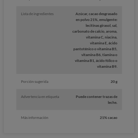
Lista de ingredientes
Azúcar, cacao desgrasado
en polvo 21%, emulgente:
lecitinas girasol, sal,
carbonato de calcio, aroma,
vitamina C, niacina,
vitamina E, ácido
pantoténico o vitamina B5,
vitamina B6, tiamina o
vitamina B1, ácido fólico o
vitamina B9.
Porción sugerida
20 g
Advertencia en etiqueta
Puede contener trazas de
leche.
Más información
21% cacao