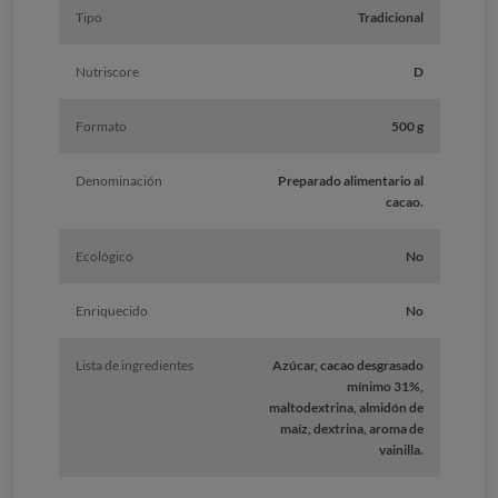
Tipo
Tradicional
Nutriscore
D
Formato
500 g
Denominación
Preparado alimentario al
cacao.
Ecológico
No
Enriquecido
No
Lista de ingredientes
Azúcar, cacao desgrasado
mínimo 31%,
maltodextrina, almidón de
maíz, dextrina, aroma de
vainilla.