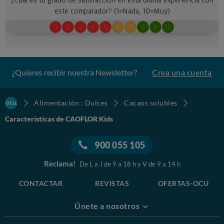
¿Quieres recibir nuestra Newsletter?
Crea una cuenta
Alimentación : Dulces
Cacaos solubles
Características de CAOFLOR Kids
900 055 105
Reclama!
De L a J de 9 a 18 h y V de 9 a 14 h
CONTACTAR
REVISTAS
OFERTAS-OCU
Únete a nosotros