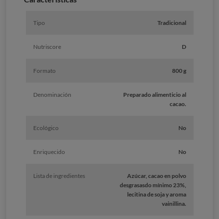
Tipo
Tradicional
Nutriscore
D
Formato
800 g
Denominación
Preparado alimenticio al
cacao.
Ecológico
No
Enriquecido
No
Lista de ingredientes
Azúcar, cacao en polvo
desgrasasdo mínimo 23%,
lecitina de soja y aroma
vainillina.