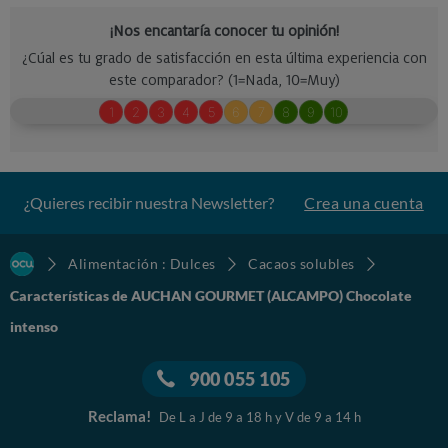
¿Quieres recibir nuestra Newsletter?
Crea una cuenta
Alimentación : Dulces
Cacaos solubles
Características de AUCHAN GOURMET (ALCAMPO) Chocolate
intenso
900 055 105
Reclama!
De L a J de 9 a 18 h y V de 9 a 14 h