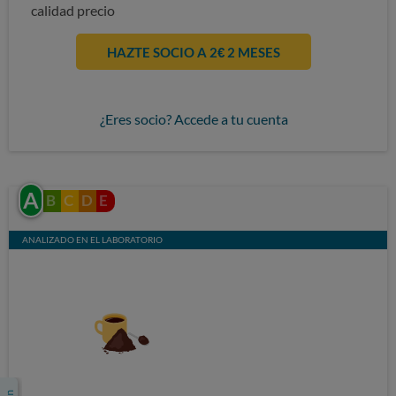
calidad precio
HAZTE SOCIO A 2€ 2 MESES
¿Eres socio? Accede a tu cuenta
A
B
C
D
E
ANALIZADO EN EL LABORATORIO