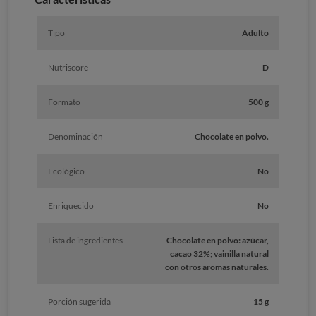
Tipo
Adulto
Nutriscore
D
Formato
500 g
Denominación
Chocolate en polvo.
Ecológico
No
Enriquecido
No
Lista de ingredientes
Chocolate en polvo: azúcar,
cacao 32%; vainilla natural
con otros aromas naturales.
Porción sugerida
15 g