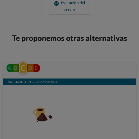
Evolución del
precio
Te proponemos otras alternativas
C
A
B
D
E
ANALIZADO EN EL LABORATORIO