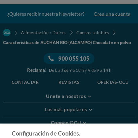
¿Quieres recibir nuestra Newsletter?
Crea una cuenta
Alimentación : Dulces
Cacaos solubles
Características de AUCHAN BIO (ALCAMPO) Chocolate en polvo
900 055 105
Reclama!
De L a J de 9 a 18 h y V de 9 a 14 h
CONTACTAR
REVISTAS
OFERTAS-OCU
Únete a nosotros
Los más populares
Conoce OCU
Configuración de Cookies.
Más Información