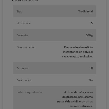
Tipo
Tradicional
Nutriscore
D
Formato
500 g
Denominación
Preparado alimenticio
instantáneo en polvo al
cacao magro, ecológico.
Ecológico
Sí
Enriquecido
No
Lista de ingredientes
Azúcar de caña, cacao
desgrasado 32%, aroma
natural de vainilla con otros
aromas naturales.