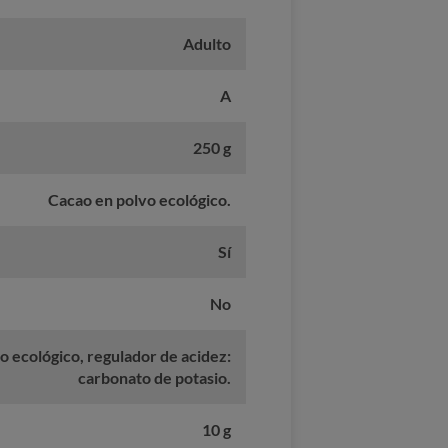
Adulto
A
250 g
Cacao en polvo ecológico.
Sí
No
 ecológico, regulador de acidez:
carbonato de potasio.
10 g