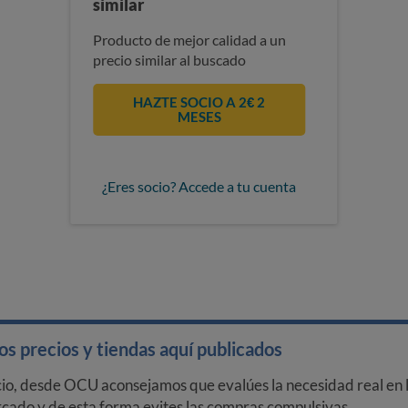
similar
Producto de mejor calidad a un
precio similar al buscado
HAZTE SOCIO A 2€ 2
MESES
¿Eres socio? Accede a tu cuenta
s precios y tiendas aquí publicados
cio, desde OCU aconsejamos que evalúes la necesidad real en l
arcado y de esta forma evites las compras compulsivas.