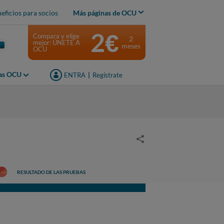
eficios para socios
Más páginas de OCU
2€
Compara y elige
2
mejor: ÚNETE A
meses
OCU
jas OCU
ENTRA
|
Regístrate
RESULTADO DE LAS PRUEBAS