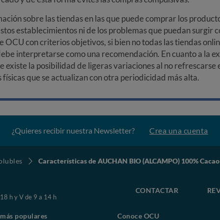
ción sobre las tiendas en las que puede comprar los productos
stos establecimientos ni de los problemas que puedan surgir co
e OCU con criterios objetivos, si bien no todas las tiendas onl
debe interpretarse como una recomendación. En cuanto a la exa
ue existe la posibilidad de ligeras variaciones al no refrescarse
ísicas que se actualizan con otra periodicidad más alta.
¿Quieres recibir nuestra Newsletter?
Crea una cuenta
olubles
Características de AUCHAN BIO (ALCAMPO) 100% Cacao
CONTACTAR
REV
 18 h y V de 9 a 14 h
 más populares
Conoce OCU