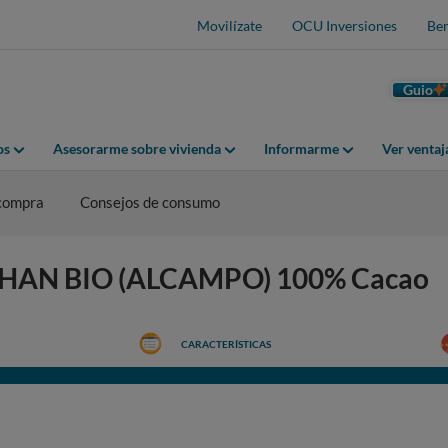
Movilízate
OCU Inversiones
Ben
Guio
os
Asesorarme sobre vivienda
Informarme
Ver venta
 compra
Consejos de consumo
UCHAN BIO (ALCAMPO) 100% Cacao
CARACTERÍSTICAS