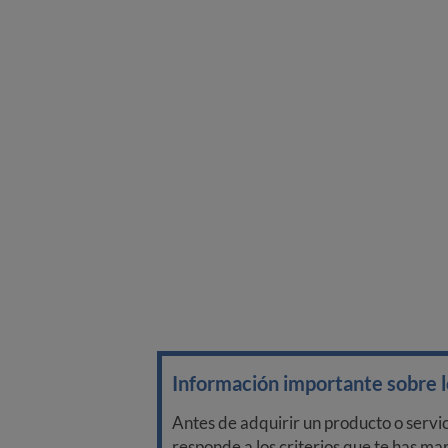
Información importante sobre lo
Antes de adquirir un producto o servi
responde a los criterios que te has m