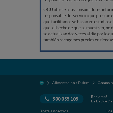
OCU ofrece a los consumidores informa
responsable del servicio que prestan e
que facilitamos se basan en estudios d
que, el hecho de que se muestren, no 
se actualizan dos veces al día por lo q
también recogemos precios en tiendas f
Alimentación : Dulces
Cacaos s
Reclama!
900 055 105
De L a J de 9 a
Únete a nosotros
Los