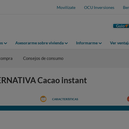
Movilízate
OCU Inversiones
Ben
Guio
os
Asesorarme sobre vivienda
Informarme
Ver venta
 compra
Consejos de consumo
TERNATIVA Cacao instant
CARACTERÍSTICAS