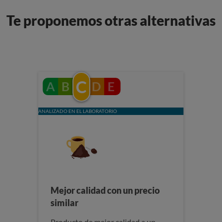
Te proponemos otras alternativas
C
A
B
D
E
ANALIZADO EN EL LABORATORIO
Mejor calidad con un precio
similar
Producto de mejor calidad a un