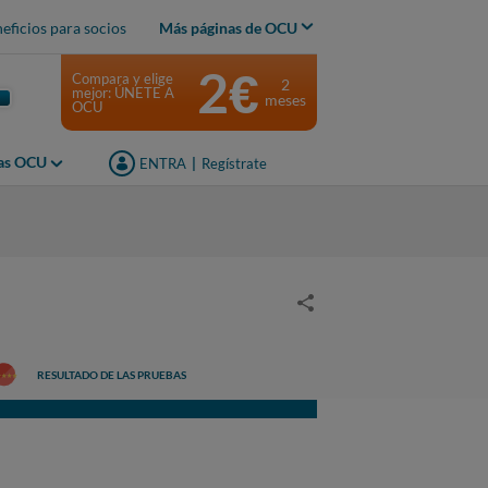
eficios para socios
Más páginas de OCU
2€
Compara y elige
2
mejor: ÚNETE A
meses
OCU
jas OCU
ENTRA
|
Regístrate
RESULTADO DE LAS PRUEBAS