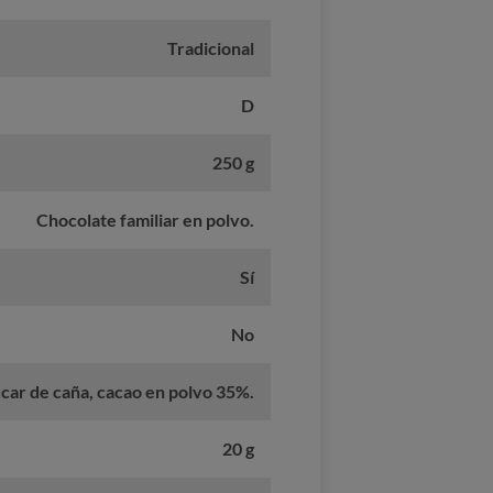
Tradicional
D
250 g
Chocolate familiar en polvo.
Sí
No
car de caña, cacao en polvo 35%.
20 g