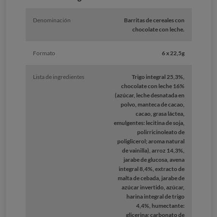
Denominación
Barritas de cereales con
chocolate con leche.
Formato
6 x 22,5g
Lista de ingredientes
Trigo integral 25,3%,
chocolate con leche 16%
(azúcar, leche desnatada en
polvo, manteca de cacao,
cacao, grasa láctea,
emulgentes: lecitina de soja,
polirricinoleato de
poliglicerol; aroma natural
de vainilla), arroz 14,3%,
jarabe de glucosa, avena
integral 8,4%, extracto de
malta de cebada, jarabe de
azúcar invertido, azúcar,
harina integral de trigo
4,4%, humectante:
glicerina; carbonato de