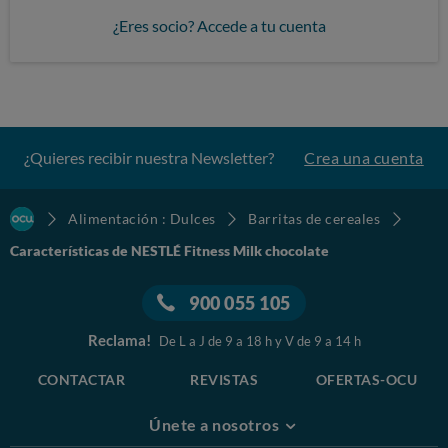
¿Eres socio? Accede a tu cuenta
¿Quieres recibir nuestra Newsletter?
Crea una cuenta
Alimentación : Dulces
Barritas de cereales
Características de NESTLÉ Fitness Milk chocolate
900 055 105
Reclama!
De L a J de 9 a 18 h y V de 9 a 14 h
CONTACTAR
REVISTAS
OFERTAS-OCU
Únete a nosotros