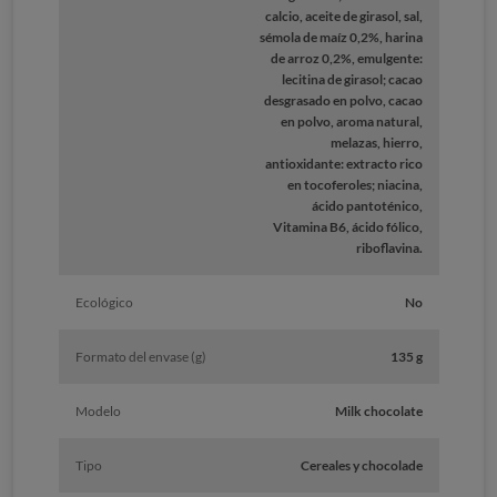
calcio, aceite de girasol, sal,
sémola de maíz 0,2%, harina
de arroz 0,2%, emulgente:
lecitina de girasol; cacao
desgrasado en polvo, cacao
en polvo, aroma natural,
melazas, hierro,
antioxidante: extracto rico
en tocoferoles; niacina,
ácido pantoténico,
Vitamina B6, ácido fólico,
riboflavina.
Ecológico
No
Formato del envase (g)
135 g
Modelo
Milk chocolate
Tipo
Cereales y chocolade