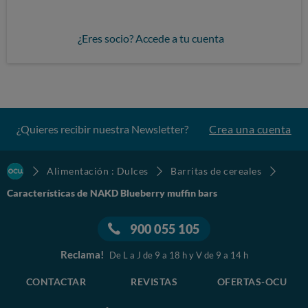
¿Eres socio? Accede a tu cuenta
¿Quieres recibir nuestra Newsletter?
Crea una cuenta
Alimentación : Dulces
Barritas de cereales
Características de NAKD Blueberry muffin bars
900 055 105
Reclama!
De L a J de 9 a 18 h y V de 9 a 14 h
CONTACTAR
REVISTAS
OFERTAS-OCU