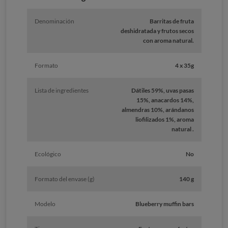
Denominación
Barritas de fruta
deshidratada y frutos secos
con aroma natural.
Formato
4 x 35g
Lista de ingredientes
Dátiles 59%, uvas pasas
15%, anacardos 14%,
almendras 10%, arándanos
liofilizados 1%, aroma
natural .
Ecológico
No
Formato del envase (g)
140 g
Modelo
Blueberry muffin bars