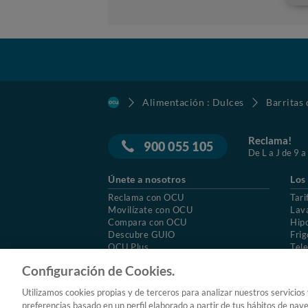
Alimentación : Dulces
Barritas 
Reclama!
900 055 105
De L a J de 9 a
Únete a nosotros
Los
Reclama con OCU
Tari
Movilízate con OCU
Lav
Compara con OCU
Hip
Descubre GUIO
Frig
OCU Plus
Tele
Trabajar en OCU
Col
Configuración de Cookies.
© 2026 OCU
Condiciones generales de contratac
Utilizamos cookies propias y de terceros para analizar nuestros servicios
Aviso Legal
Política de cookies
preferencias basado en un perfil elaborado a partir de tus hábitos de nav