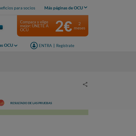
eficios para socios
Más páginas de OCU
2€
Compara y elige
2
mejor: ÚNETE A
meses
OCU
jas OCU
ENTRA
|
Regístrate
RESULTADO DE LAS PRUEBAS