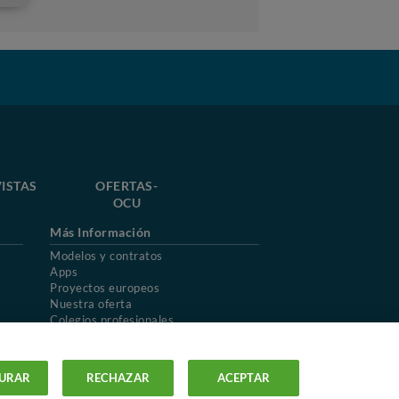
ISTAS
OFERTAS-
OCU
Más Información
Modelos y contratos
Apps
Proyectos europeos
Nuestra oferta
Colegios profesionales
Mapa del sitio
URAR
RECHAZAR
ACEPTAR