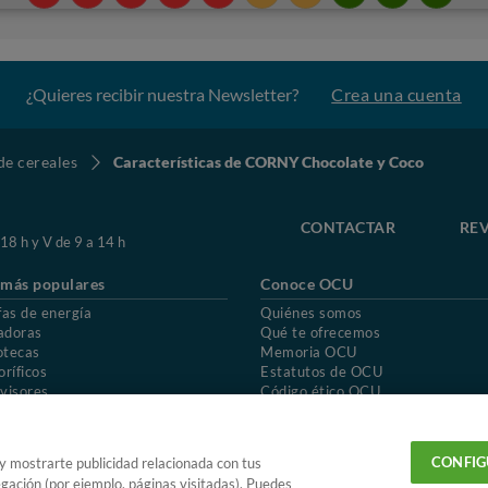
¿Quieres recibir nuestra Newsletter?
Crea una cuenta
de cereales
Características de CORNY Chocolate y Coco
CONTACTAR
REV
 18 h y V de 9 a 14 h
 más populares
Conoce OCU
fas de energía
Quiénes somos
adoras
Qué te ofrecemos
otecas
Memoria OCU
oríficos
Estatutos de OCU
visores
Código ético OCU
chones
Preguntas frecuentes
ión de OCU
Política de privacidad
Uso del nombre y de los signos de OCU
CONFIG
 y mostrarte publicidad relacionada con tus
egación (por ejemplo, páginas visitadas). Puedes