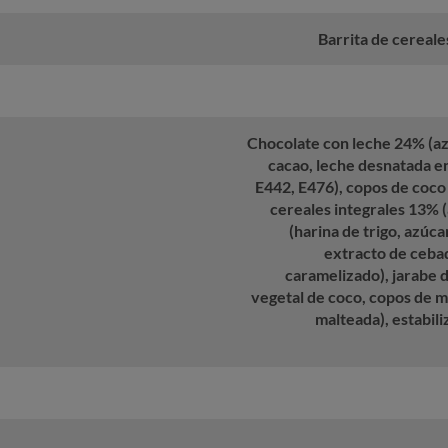
Barrita de cereale
Chocolate con leche 24% (az
cacao, leche desnatada e
E442, E476), copos de coco
cereales integrales 13% (
(harina de trigo, azúca
extracto de cebad
caramelizado), jarabe d
vegetal de coco, copos de ma
malteada), estabiliz