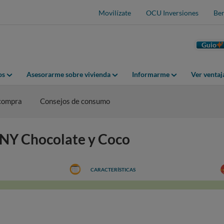
Movilízate
OCU Inversiones
Ben
Guio
os
Asesorarme sobre vivienda
Informarme
Ver venta
 compra
Consejos de consumo
RNY Chocolate y Coco
CARACTERÍSTICAS