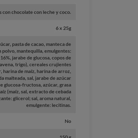
s con chocolate con leche y coco.
6 x 25g
úcar, pasta de cacao, manteca de
n polvo, mantequilla, emulgentes:
 16%, jarabe de glucosa, copos de
avena, trigo), cereales crujientes
r, harina de maíz, harina de arroz,
a malteada, sal, jarabe de azúcar
e glucosa-fructosa, azúcar, grasa
íz (maíz, sal, extracto de cebada
ante: glicerol; sal, aroma natural,
emulgente: lecitinas.
No
150 g