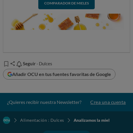
COMPARADOR DE MIELES
Seguir
Seguir
- Dulces
Añadir OCU en tus fuentes favoritas de Google
¿Quieres recibir nuestra Newsletter?
Crea una cuenta
Alimentación : Dulces
Analizamos la miel