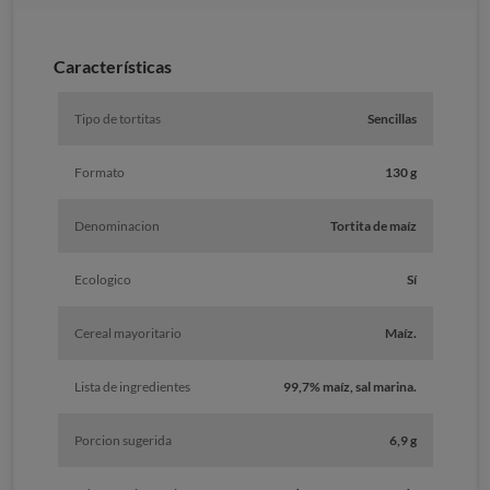
Características
Tipo de tortitas
Sencillas
Formato
130 g
Denominacion
Tortita de maíz
Ecologico
Sí
Cereal mayoritario
Maíz.
Lista de ingredientes
99,7% maíz, sal marina.
Porcion sugerida
6,9 g