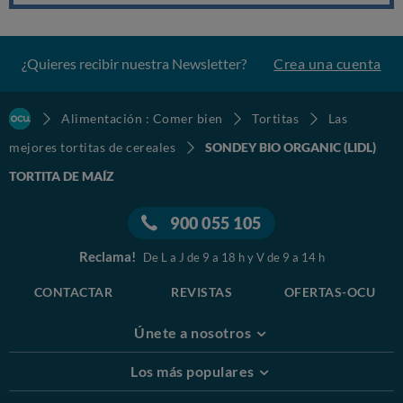
¿Quieres recibir nuestra Newsletter?
Crea una cuenta
Alimentación : Comer bien
Tortitas
Las
mejores tortitas de cereales
SONDEY BIO ORGANIC (LIDL)
TORTITA DE MAÍZ
900 055 105
Reclama!
De L a J de 9 a 18 h y V de 9 a 14 h
CONTACTAR
REVISTAS
OFERTAS-OCU
Únete a nosotros
Los más populares