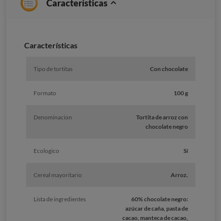
Características
Características
Tipo de tortitas
Con chocolate
Formato
100 g
Denominacion
Tortita de arroz con
chocolate negro
Ecologico
Sí
Cereal mayoritario
Arroz.
Lista de ingredientes
60% chocolate negro:
azúcar de caña, pasta de
cacao, manteca de cacao,