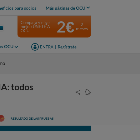
eficios para socios
Más páginas de OCU
2€
Compara y elige
2
mejor: ÚNETE A
meses
OCU
jas OCU
ENTRA
|
Regístrate
umo
A: todos
RESULTADO DE LAS PRUEBAS