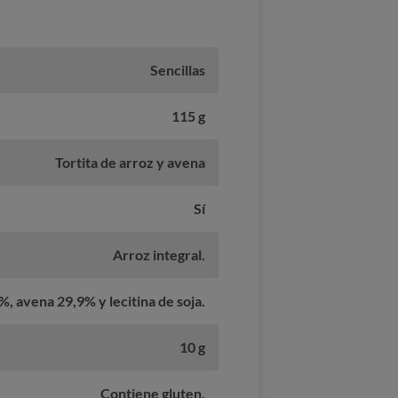
Sencillas
115 g
Tortita de arroz y avena
Sí
Arroz integral.
%, avena 29,9% y lecitina de soja.
10 g
Contiene gluten.