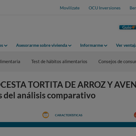
Movilízate
OCU Inversiones
Ben
Guio
os
Asesorarme sobre vivienda
Informarme
Ver venta
limentaria
Test de hábitos alimentarios
Consejos de cons
ECOCESTA TORTITA DE ARROZ Y AVEN
os del análisis comparativo
CARACTERÍSTICAS