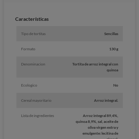
Características
Tipo de tortitas
Sencillas
Formato
130 g
Denominacion
Tortita de arroz integral con
quinoa
Ecologico
No
Cereal mayoritario
Arroz integral.
Lista de ingredientes
Arroz integral 89,4%,
quinoa 8,9%, sal, aceite de
oliva virgen extra y
emulgente: lecitina de