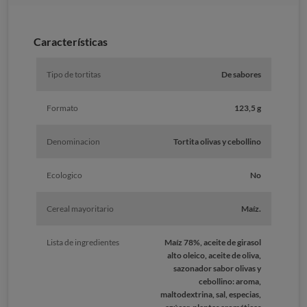
Características
Tipo de tortitas
De sabores
Formato
123,5 g
Denominacion
Tortita olivas y cebollino
Ecologico
No
Cereal mayoritario
Maíz.
Lista de ingredientes
Maíz 78%, aceite de girasol
alto oleico, aceite de oliva,
sazonador sabor olivas y
cebollino: aroma,
maltodextrina, sal, especias,