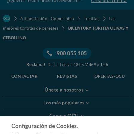
¿Quieres recibir nuestra Newsletter?
Crea una cuenta
Alimentación : Comer bien
Tortitas
Las
mejores tortitas de cereales
BICENTURY TORTITA OLIVAS Y
CEBOLLINO
900 055 105
Reclama!
De L a J de 9 a 18 h y V de 9 a 14 h
CONTACTAR
REVISTAS
OFERTAS-OCU
Únete a nosotros
Los más populares
Conoce OCU
Configuración de Cookies.
Más Información