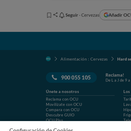
Añadir OCU
Seguir
Seguir
- Cervezas
Alimentación : Cervezas
Hard se
Reclama!
900 055 105
De L a J de 9 a
Únete a nosotros
Los
Reclama con OCU
Tari
Movilízate con OCU
Lav
Compara con OCU
Hip
Descubre GUIO
Frig
OCU Plus
Tele
Trabajar en OCU
Col
Configuración de Cookies.