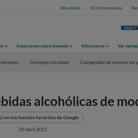
Movilízate
OCU Inversiones
Ben
Guio
os
Asesorarme sobre vivienda
Informarme
Ver venta
 cervezas
Cervezas con limón
Comparador de cerveza sin y
ebidas alcohólicas de mo
 en tus fuentes favoritas de Google
09 abril 2021