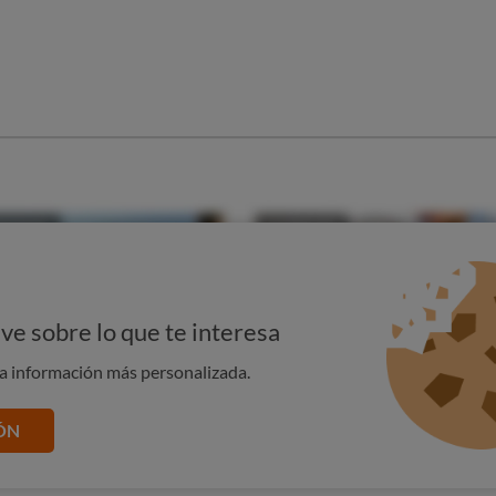
ada y juvenil, más propia de unos refrescos, tratan de
as.
ión
tiendan la importancia para su salud del consumo de bebidas
ducir a errores o confusión a los consumidores. Pese a que
escos, las bebidas hard seltzer llevan alcohol. Por eso,
rio de Consumo que exija a estos productos un etiquetado
ica de manera visible en el envase, y se eviten los
 los usuarios.
ve sobre lo que te interesa
na información más personalizada.
ÓN