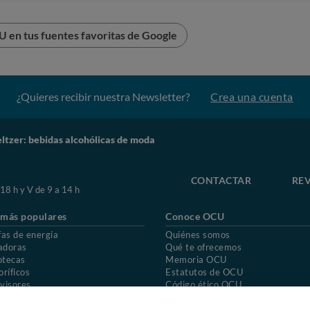
 en tus fuentes favoritas de Google
¿Quieres recibir nuestra Newsletter?
Crea una cuenta
ltzer: bebidas alcohólicas de moda
CONTACTAR
REV
 18 h y V de 9 a 14 h
 más populares
Conoce OCU
fas de energía
Quiénes somos
adoras
Qué te ofrecemos
otecas
Memoria OCU
oríficos
Estatutos de OCU
visores
Código ético OCU
chones
Preguntas frecuentes