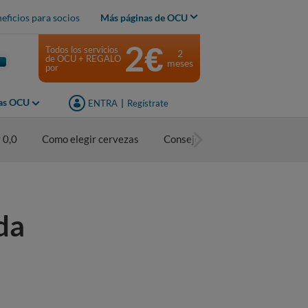
eficios para socios
Más páginas de OCU
2€
Todos los servicios
2
de OCU + REGALO
meses
por
jas OCU
ENTRA
|
Regístrate
 0,0
Como elegir cervezas
Consejos de consumo
da