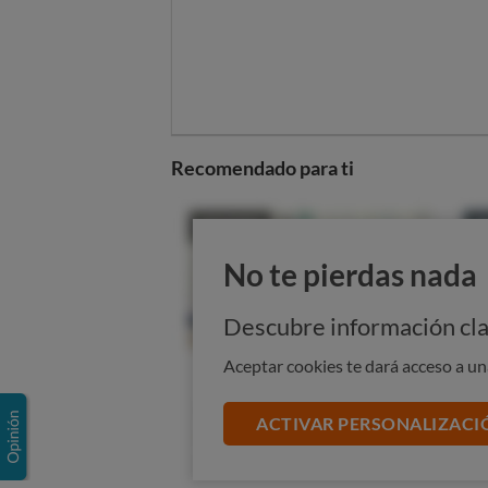
naturales y la publicidad desenfad
maquillarlo,
son bebidas alcohólic
OCU pide mejor informac
Es importante que los jóvenes en
alcohólicas. Y también lo es no in
Recomendado para ti
pueden llevar a pensar que son refr
desde OCU solicitamos a Ministe
que destaque su graduación alcohól
elementos que pueden confundir a
No te pierdas nada
Descubre información cla
Aceptar cookies te dará acceso a u
ACTIVAR PERSONALIZACI