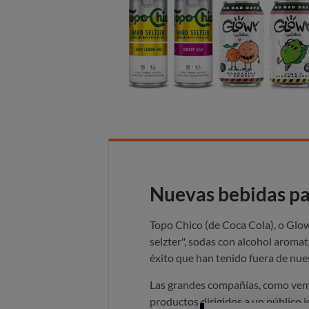
Nuevas bebidas pa
Topo Chico (de Coca Cola), o Glo
selzter", sodas con alcohol aroma
éxito que han tenido fuera de nues
Las grandes compañías, como vemo
productos dirigidos a un público j