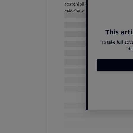
sostenibilidad. Por eso hacen hin
calorías, que recurren a
ingredien
aromas naturales, y que no incluy
que tienen un bajo contenido en a
Las hard seltzer t
cerveza
Para OCU,
la publicidad de estas
estos productos es real.
Las bebidas "hard seltzer" 
similar al de una cerveza.
Por cada lata de 330 ml, se 
La OMS establece que
no hay un 
exento de riesgo es no consumirlo
Si no quieres beber alcohol, no