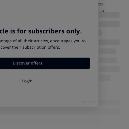
capié en su publicidad en que son productos bajos en
tes más saludables
, como el azúcar integral de caña, o
en en su composición edulcorantes, conservantes o gluten, y
lcohol.
ienen tanto alcohol como una
 bebidas minimiza el riesgo de la ingesta de alcohol
, que en
contienen
alrededor de un 5% de alcohol
, un porcentaje
ingieren casi 17 gramos de alcohol.
umbral seguro de ingesta de alcohol:
lo único que está
.
 bebas tampoco estos productos.
Pese a que los ingredientes