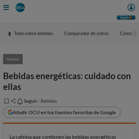
Guio
Todo sobre bebidas
Comparador de sidras
Cómo eleg
Noticia
Bebidas energéticas: cuidado con
ellas
Seguir
Seguir
- Bebidas
Añadir OCU en tus fuentes favoritas de Google
La cafeína que contienen las bebidas energéticas