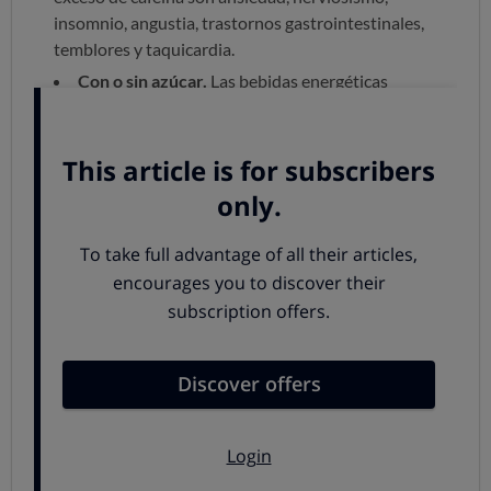
insomnio, angustia, trastornos gastrointestinales,
temblores y taquicardia.
Con o sin azúcar.
Las bebidas energéticas
contienen azúcar en
un porcentaje medio que ronda
el 8 %.
Es decir, al margen de excitantes, estas bebidas
aportan calorías vacías. Existe también la opción de
bebidas "light", sin azúcar: casi la mitad de las
analizadas pertenecen a esa categoría.
Taurina.
Es un aminoácido que
interviene en la
formación de la bilis
y está en alimentos como la
carne y el marisco.
Glucuronolactona.
El organismo la produce de
manera natural a partir de la glucosa, aunque la de las
bebidas
se consigue en laboratorio.
Es un metabolito
inofensivo.
Guaraná.
Es una planta amazónica que contiene
cafeína: entre 40 y 80 mg por gramo. Se le presuponen