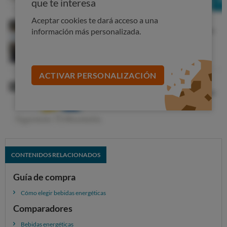
que te interesa
HAZTE SOCIO A 2€ 2 MESES
Aceptar cookies te dará acceso a una
información más personalizada.
¿Eres socio? Accede a tu cuenta
43
ACTIVAR PERSONALIZACIÓN
MALA CALIDAD
ANALIZADO EN EL LABORATORIO
CONTENIDOS RELACIONADOS
Guía de compra
Cómo elegir bebidas energéticas
HAZTE SOCIO A 2€ 2 MESES
Comparadores
¿Eres socio? Accede a tu cuenta
Bebidas energéticas