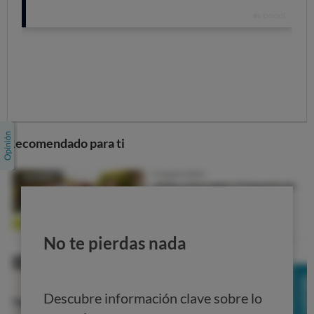
efectos energizantes.
Aditivos.
Además, recurren a muchos aditivos;
algunos a evitar según nuestra
valoración
.
Por su composición,
solo hay 4 productos que
consiguen "aprobar"
en nuestro estudio. Mira cuáles
son:
Recomendado para ti
53
CALIDAD
MEDIA
ANALIZADO EN EL LABORATORIO
No te pierdas nada
Descubre información clave sobre lo