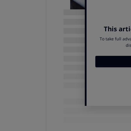
Las marcas quieren vender a toda c
contraria:
haz que la letra peque
Desde OCU pedimos que el t
un mínimo de 3 milímetros (act
Hemos encontrado muchos e
Mándanos los tuyos al hashtag
sabemosloquecomemos@ocu.