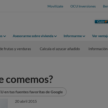
Movilízate
OCU Inversiones
Ben
Guio
os
Asesorarme sobre vivienda
Informarme
Ver venta
de frutas y verduras
Calcula el azucar añadido
Información
ue comemos?
U en tus fuentes favoritas de Google
20 abril 2015