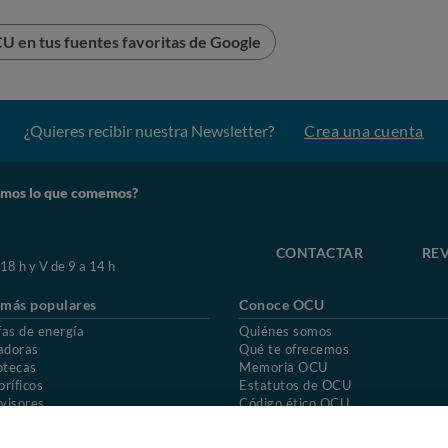
U en tus fuentes favoritas de Google
¿Quieres recibir nuestra Newsletter?
Crea una cuenta
mos lo que comemos?
CONTACTAR
REV
 18 h y V de 9 a 14 h
 más populares
Conoce OCU
fas de energía
Quiénes somos
adoras
Qué te ofrecemos
otecas
Memoria OCU
oríficos
Estatutos de OCU
visores
Código ético OCU
chones
Preguntas frecuentes