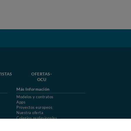
ISTAS
OFERTAS-
OCU
Más Información
Modelos y contratos
Apps
Proyectos europeos
Nuestra oferta
Colegios profesionales
Mapa del sitio