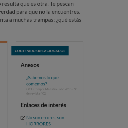
resulta que es otra. Te pescan
verdad para que no la encuentres.
renta a muchas trampas: ¿qué estás
CONTENIDOS RELACIONADOS
Anexos
¿Sabemos lo que
comemos?
OCUCompra Maestra - abr. 2015 - Nº
de revista 402
Enlaces de interés
No son errores, son
HORRORES