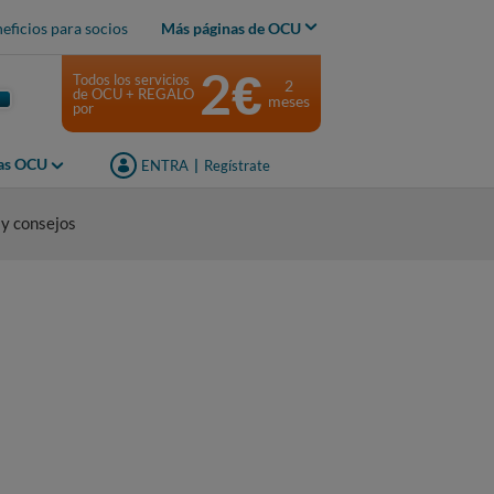
eficios para socios
Más páginas de OCU
2€
Todos los servicios
2
de OCU + REGALO
meses
por
jas OCU
ENTRA
|
Regístrate
 y consejos