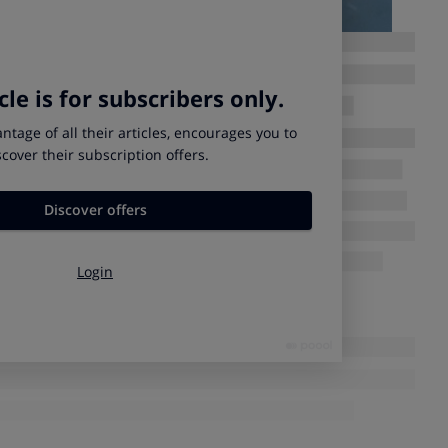
osta y confían en que no hagas caso a la etiqueta. Llévales la
ña crezca:
amaño de letra de las etiquetas de alimentación aumente a
ualmente está en 1,2 milímetros).
Apóyanos con tu firma.
jemplos de trampas con la etiqueta, pero queremos más.
 de Twitter
#EtiquetasTrampa
a esta dirección de email:
org