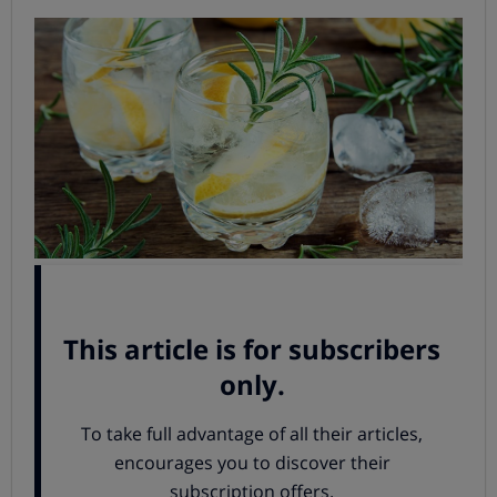
Hasta entonces, en nuestro país únicamente se
dispensaba tónica Schweppes distribuida por el
grupo
japonés Suntory,
que dispone de oficinas en Madrid.
Pero fue la propia empresa nipona quien alertó de que
estaba a la venta en España otra tónica Schweppes
distinta, y que se vende en el Reino Unido, donde
Schweppes pertenece al
grupo Coca-Cola
desde 1999.
Al parecer,
ambas tónicas son diferentes,
no saben igual