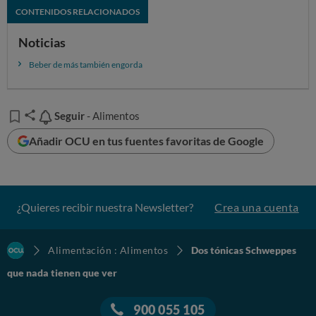
España.
CONTENIDOS RELACIONADOS
Noticias
Beber de más también engorda
Seguir
Seguir
- Alimentos
Añadir OCU en tus fuentes favoritas de Google
¿Quieres recibir nuestra Newsletter?
Crea una cuenta
Alimentación : Alimentos
Dos tónicas Schweppes
que nada tienen que ver
900 055 105