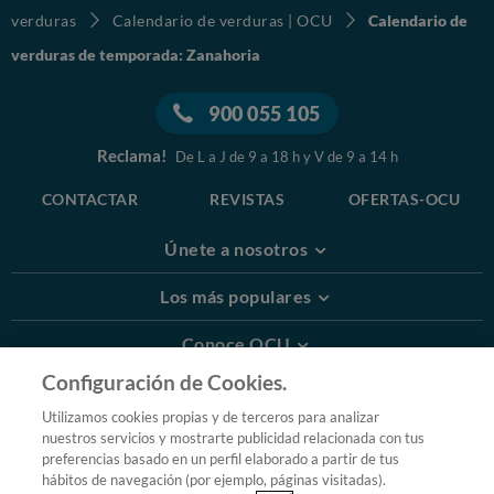
verduras
Calendario de verduras | OCU
Calendario de
verduras de temporada: Zanahoria
900 055 105
Reclama!
De L a J de 9 a 18 h y V de 9 a 14 h
CONTACTAR
REVISTAS
OFERTAS-OCU
Únete a nosotros
Los más populares
Conoce OCU
Configuración de Cookies.
Más Información
Utilizamos cookies propias y de terceros para analizar
nuestros servicios y mostrarte publicidad relacionada con tus
© 2026 OCU
preferencias basado en un perfil elaborado a partir de tus
Condiciones generales de contratación de OCU
hábitos de navegación (por ejemplo, páginas visitadas).