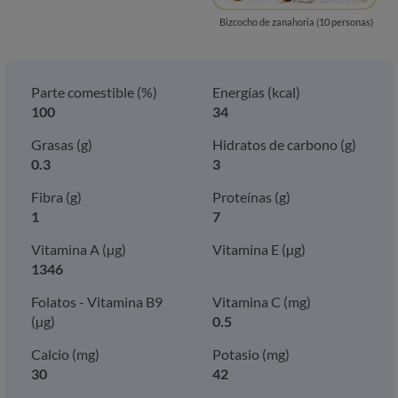
Bizcocho de zanahoria (10 personas)
Parte comestible (%)
Energías (kcal)
100
34
Grasas (g)
Hidratos de carbono (g)
0.3
3
Fibra (g)
Proteínas (g)
1
7
Vitamina A (µg)
Vitamina E (µg)
1346
Folatos - Vitamina B9
Vitamina C (mg)
(µg)
0.5
Calcio (mg)
Potasio (mg)
30
42