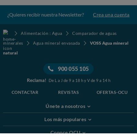
¿Quieres recibir nuestra Newsletter?
Crea una cuenta
Alimentación : Agua
Comparador de aguas
minerales
Agua mineral envasada
VOSS Agua mineral
natural
900 055 105
Reclama!
De L a J de 9 a 18 h y V de 9 a 14 h
CONTACTAR
REVISTAS
OFERTAS-OCU
Únete a nosotros
Los más populares
Conoce OCU