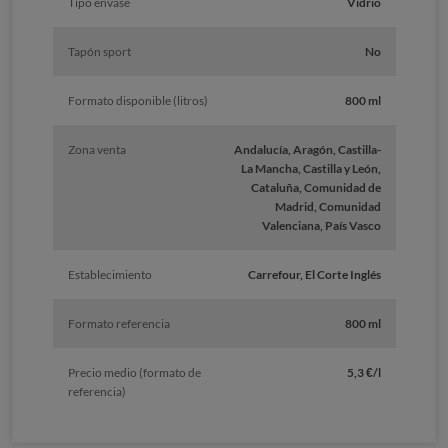
Tipo envase
Vidrio
Tapón sport
No
Formato disponible (litros)
800 ml
Zona venta
Andalucía, Aragón, Castilla-
La Mancha, Castilla y León,
Cataluña, Comunidad de
Madrid, Comunidad
Valenciana, País Vasco
Establecimiento
Carrefour, El Corte Inglés
Formato referencia
800 ml
Precio medio (formato de
5,3 €/l
referencia)