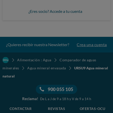
¿Eres socio? Accede a tu cuenta
¿Quieres recibir nuestra Newsletter?
Crea una cuenta
Alimentación : Agua
Comparador de aguas
minerales
Agua mineral envasada
URSU9 Agua mineral
natural
900 055 105
Reclama!
De L a J de 9 a 18 h y V de 9 a 14 h
CONTACTAR
REVISTAS
OFERTAS-OCU