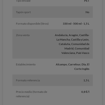
Tipo envase
PET
Tapón sport
No
Formato disponible (litros)
330 ml - 500 ml - 1,5 L
Zona venta
Andalucía, Aragón, Castilla-
La Mancha, Castilla y León,
Cataluña, Comunidad de
Madrid, Comunidad
Valenciana, País Vasco
Establecimiento
Alcampo, Carrefour, Dia, El
Corte Inglés
Formato referencia
1,5 L
Precio medio (formato de
0,8 €/l
referencia)