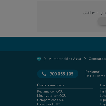
Alimentación : Agua
Comparado
Reclama!
900 055 105
De L a J de 9 a
Únete a nosotros
Los
Reclama con OCU
Tari
Movilízate con OCU
Lav
Compara con OCU
Hip
Descubre GUIO
Frig