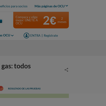
eficios para socios
Más páginas de OCU
2€
Compara y elige
2
mejor: ÚNETE A
meses
OCU
jas OCU
ENTRA
|
Regístrate
gas: todos
RESULTADO DE LAS PRUEBAS