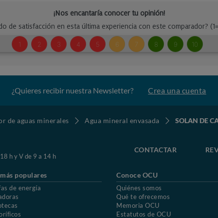
¿Quieres recibir nuestra Newsletter?
Crea una cuenta
r de aguas minerales
Agua mineral envasada
SOLAN DE CAB
CONTACTAR
REV
 18 h y V de 9 a 14 h
 más populares
Conoce OCU
fas de energía
Quiénes somos
adoras
Qué te ofrecemos
otecas
Memoria OCU
oríficos
Estatutos de OCU