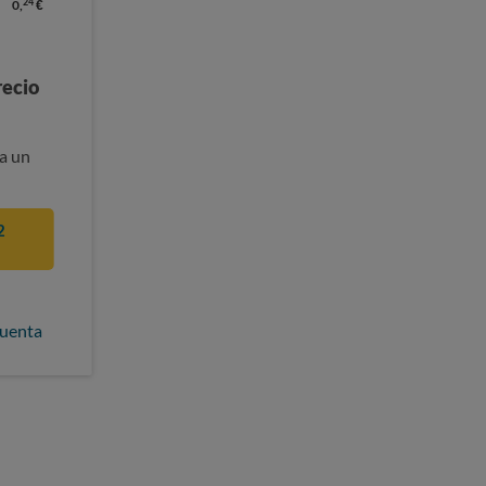
24
0,
€
recio
a un
2
cuenta