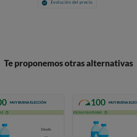
Evolución del precio
Te proponemos otras alternativas
00
100
MUY BUENA ELECCIÓN
MUY BUENA ELEC
LE
ESCALA SALUDABLE
Desde