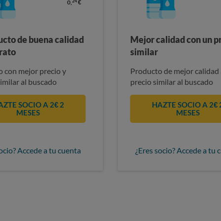
24
0,
€
ucto de buena calidad
Mejor calidad con un p
rato
similar
 con mejor precio y
Producto de mejor calidad 
similar al buscado
precio similar al buscado
AZTE SOCIO A 2€ 2
HAZTE SOCIO A 2€ 
MESES
MESES
ocio? Accede a tu cuenta
¿Eres socio? Accede a tu 