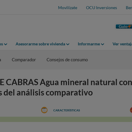
Movilízate
OCU Inversiones
Ben
Guio
os
Asesorarme sobre vivienda
Informarme
Ver venta
a
Comparador
Consejos de consumo
 CABRAS Agua mineral natural con 
os del análisis comparativo
CARACTERÍSTICAS