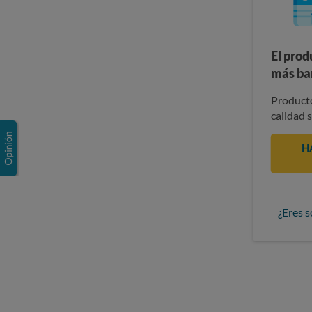
El prod
más ba
Producto
calidad 
H
¿Eres s