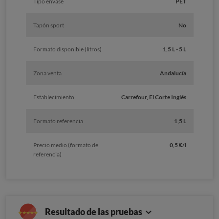
Tipo envase
PET
Tapón sport
No
Formato disponible (litros)
1,5 L - 5 L
Zona venta
Andalucía
Establecimiento
Carrefour, El Corte Inglés
Formato referencia
1,5 L
Precio medio (formato de
0,5 €/l
referencia)
Resultado de las pruebas