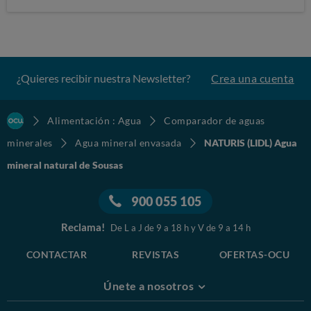
¿Quieres recibir nuestra Newsletter?
Crea una cuenta
Alimentación : Agua
Comparador de aguas
minerales
Agua mineral envasada
NATURIS (LIDL) Agua
mineral natural de Sousas
900 055 105
Reclama!
De L a J de 9 a 18 h y V de 9 a 14 h
CONTACTAR
REVISTAS
OFERTAS-OCU
Únete a nosotros