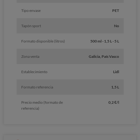
Tipo envase
PET
Tapón sport
No
Formato disponible (litros)
500 ml - 1,5 L - 5 L
Zona venta
Galicia, País Vasco
Establecimiento
Lidl
Formato referencia
1,5 L
Precio medio (formato de
0,2 €/l
referencia)