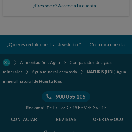
¿Eres socio? Accede a tu cuenta
¿Quieres recibir nuestra Newsletter?
Crea una cuenta
Alimentación : Agua
Comparador de aguas
minerales
Agua mineral envasada
NATURIS (LIDL) Agua
mineral natural de Huerta Ríos
900 055 105
Reclama!
De L a J de 9 a 18 h y V de 9 a 14 h
CONTACTAR
REVISTAS
OFERTAS-OCU