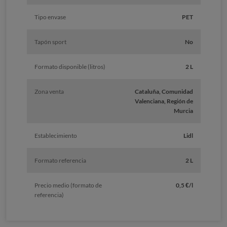
Tipo envase
PET
Tapón sport
No
Formato disponible (litros)
2 L
Zona venta
Cataluña, Comunidad
Valenciana, Región de
Murcia
Establecimiento
Lidl
Formato referencia
2 L
Precio medio (formato de
0,5 €/l
referencia)