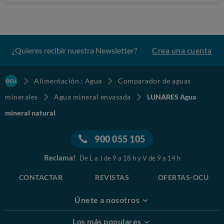
¿Quieres recibir nuestra Newsletter?
Crea una cuenta
Alimentación : Agua
Comparador de aguas
minerales
Agua mineral envasada
LUNARES Agua
mineral natural
900 055 105
Reclama!
De L a J de 9 a 18 h y V de 9 a 14 h
CONTACTAR
REVISTAS
OFERTAS-OCU
Únete a nosotros
Los más populares