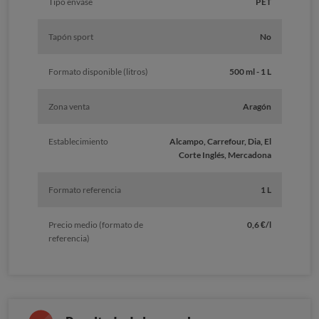
Tipo envase
PET
Tapón sport
No
Formato disponible (litros)
500 ml - 1 L
Zona venta
Aragón
Establecimiento
Alcampo, Carrefour, Dia, El
Corte Inglés, Mercadona
Formato referencia
1 L
Precio medio (formato de
0,6 €/l
referencia)