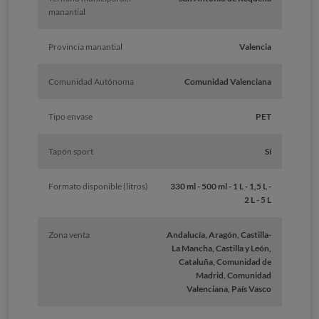
manantial
Provincia manantial
Valencia
Comunidad Autónoma
Comunidad Valenciana
Tipo envase
PET
Tapón sport
Sí
Formato disponible (litros)
330 ml - 500 ml - 1 L - 1,5 L -
2 L - 5 L
Zona venta
Andalucía, Aragón, Castilla-
La Mancha, Castilla y León,
Cataluña, Comunidad de
Madrid, Comunidad
Valenciana, País Vasco